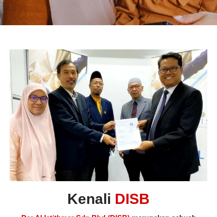
Takaful
CUEPACS Kasih
Perlindungan Takaful khas untuk menjawat awam kecuali
polis dan tentera. Pakej ini melindungi anda, pasangan dan
anak sekiranya berlaku kemalangan atau kematian
INFO LANJUT
Kenali
DISB