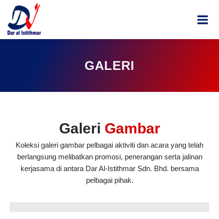
Skip
MAI
to
ME
content
GALERI
Galeri
Gambar
Koleksi galeri gambar pelbagai aktiviti dan acara yang telah
berlangsung melibatkan promosi, penerangan serta jalinan
kerjasama di antara Dar Al-Istithmar Sdn. Bhd. bersama
pelbagai pihak.