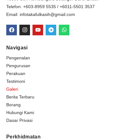
Telefon: +603-8959 5535 / +6011-5501 3537
Email: infotakafulkasih@gmail.com
F
I
Y
T
W
a
n
o
e
h
c
s
u
l
a
e
t
t
e
t
b
a
u
g
s
Navigasi
o
g
b
r
a
o
r
e
a
p
Pengenalan
k
a
m
p
Pengurusan
m
Perakuan
Testimoni
Galeri
Berita Terbaru
Borang
Hubungi Kami
Dasar Privasi
Perkhidmatan