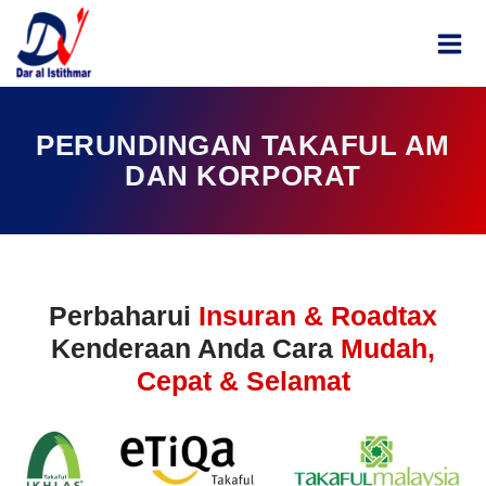
Skip
MAI
to
ME
content
PERUNDINGAN TAKAFUL AM
DAN KORPORAT
Perbaharui
Insuran & Roadtax
Kenderaan Anda Cara
Mudah,
Cepat & Selamat