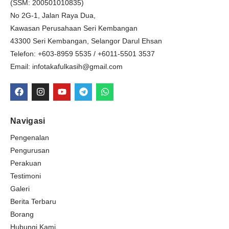
(SSM: 200501010835)
No 2G-1, Jalan Raya Dua,
Kawasan Perusahaan Seri Kembangan
43300 Seri Kembangan, Selangor Darul Ehsan
Telefon: +603-8959 5535 / +6011-5501 3537
Email: infotakafulkasih@gmail.com
F
I
Y
T
W
a
n
o
e
h
c
s
u
l
a
e
t
t
e
t
b
a
u
g
s
Navigasi
o
g
b
r
a
o
r
e
a
p
Pengenalan
k
a
m
p
Pengurusan
m
Perakuan
Testimoni
Galeri
Berita Terbaru
Borang
Hubungi Kami