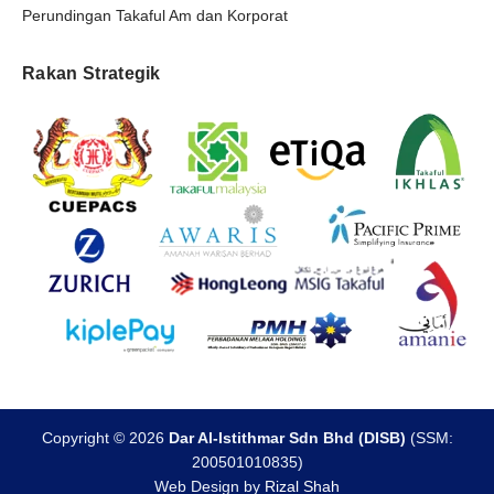
Perundingan Takaful Am dan Korporat
Rakan Strategik
Copyright © 2026
Dar Al-Istithmar Sdn Bhd (DISB)
(SSM:
200501010835)
Web Design by
Rizal Shah