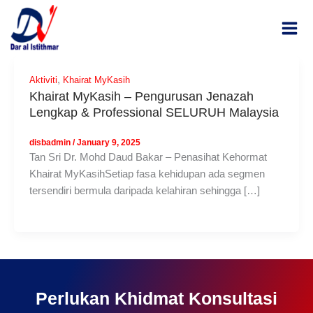
Skip
MAI
to
ME
content
,
Aktiviti
Khairat MyKasih
Khairat MyKasih – Pengurusan Jenazah
Lengkap & Professional SELURUH Malaysia
disbadmin
/
January 9, 2025
Tan Sri Dr. Mohd Daud Bakar – Penasihat Kehormat
Khairat MyKasihSetiap fasa kehidupan ada segmen
tersendiri bermula daripada kelahiran sehingga […]
Perlukan Khidmat Konsultasi