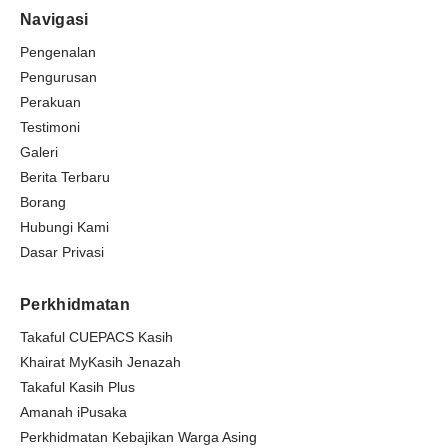
b
a
u
g
s
Navigasi
o
g
b
r
a
o
r
e
a
p
Pengenalan
k
a
m
p
Pengurusan
m
Perakuan
Testimoni
Galeri
Berita Terbaru
Borang
Hubungi Kami
Dasar Privasi
Perkhidmatan
Takaful CUEPACS Kasih
Khairat MyKasih Jenazah
Takaful Kasih Plus
Amanah iPusaka
Perkhidmatan Kebajikan Warga Asing