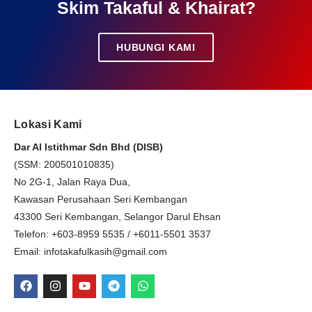
Skim Takaful & Khairat?
HUBUNGI KAMI
Lokasi Kami
Dar Al Istithmar Sdn Bhd (DISB)
(SSM: 200501010835)
No 2G-1, Jalan Raya Dua,
Kawasan Perusahaan Seri Kembangan
43300 Seri Kembangan, Selangor Darul Ehsan
Telefon: +603-8959 5535 / +6011-5501 3537
Email: infotakafulkasih@gmail.com
F
I
Y
T
W
a
n
o
e
h
c
s
u
l
a
e
t
t
e
t